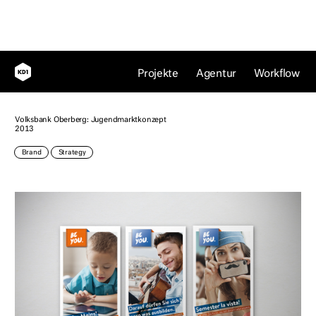
Be you, einfach mal du sein
Projekte
Agentur
Workflow
Volksbank Oberberg: Jugendmarktkonzept
2013
Brand
Strategy