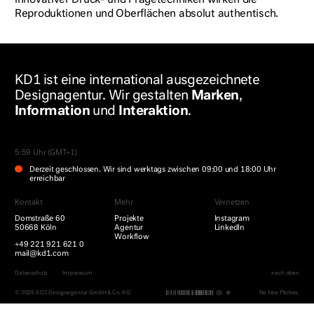
innovativer Druck- und Prägetechniken wirken die
Reproduktionen und Oberflächen absolut authentisch.
KD
1
ist eine international ausgezeichnete
Designagentur. Wir gestalten
Marken
,
Information
und
Interaktion
.
5:59 Uhr (GMT+1)
Derzeit geschlossen. Wir sind werktags zwischen 09:00 und 18:00 Uhr
erreichbar
Kontakt
Mehr
Vernetzen
Domstraße 60
Projekte
Instagram
50668 Köln
Agentur
LinkedIn
Workflow
+49 221 921 621 0
mail@kd1.com
Datenschutz
Impressum
nach oben
© 2025 KD1 Designagentur GmbH & Co. KG
No free Pitches.