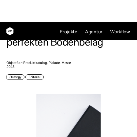
Flooring Partners für den
Projekte
Agentur
Workflow
perfekten Bodenbelag
Objectflor: Produktkatalog, Plakate, Messe
2013
Strategy
Editorial