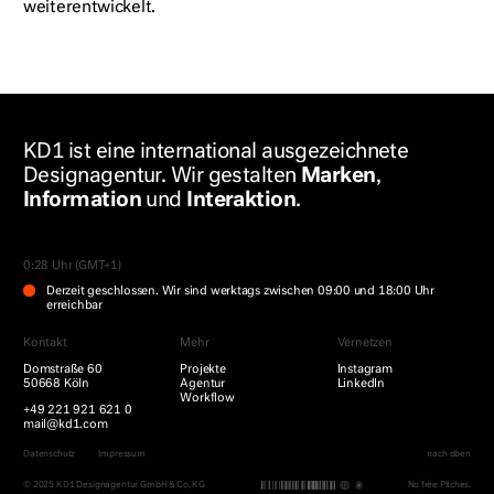
weiterentwickelt.
KD
1
ist eine international ausgezeichnete
Designagentur. Wir gestalten
Marken
,
Information
und
Interaktion
.
0:28 Uhr (GMT+1)
Derzeit geschlossen. Wir sind werktags zwischen 09:00 und 18:00 Uhr
erreichbar
Kontakt
Mehr
Vernetzen
Domstraße 60
Projekte
Instagram
50668 Köln
Agentur
LinkedIn
Workflow
+49 221 921 621 0
mail@kd1.com
Datenschutz
Impressum
nach oben
© 2025 KD1 Designagentur GmbH & Co. KG
No free Pitches.