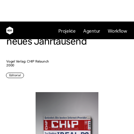
Computermagazin für ein
Projekte
Agentur
Workflow
neues Jahrtausend
Vogel Verlag: CHIP Relaunch
2000
Editorial